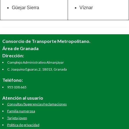
Güejar Sierra
Víznar
Consorcio de Transporte Metropolitano.
Área de Granada
Dirección:
Complejo Administrativo Almanjáyar
C. Joaquina Eguaras,2, 18013, Granada
Teléfono:
955 038 665
Atención al usuario
Consultas/Sugerencias/reclamaciones
Familia numerosa
Tarjeta joven
Política de privacidad