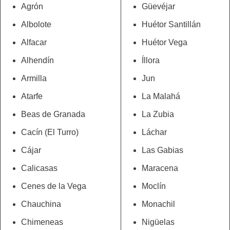
Agrón
Güevéjar
Albolote
Huétor Santillán
Alfacar
Huétor Vega
Alhendín
Íllora
Armilla
Jun
Atarfe
La Malahá
Beas de Granada
La Zubia
Cacín (El Turro)
Láchar
Cájar
Las Gabias
Calicasas
Maracena
Cenes de la Vega
Moclín
Chauchina
Monachil
Chimeneas
Nigüelas