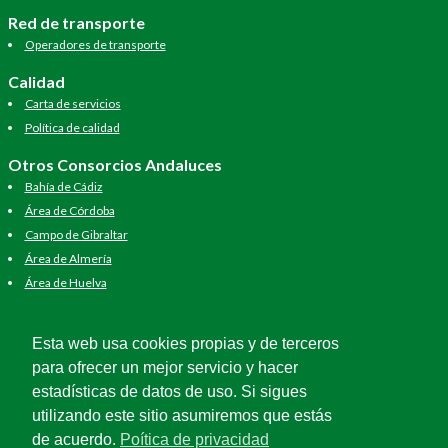
Red de transporte
Operadores de transporte
Calidad
Carta de servicios
Política de calidad
Otros Consorcios Andaluces
Bahía de Cádiz
Área de Córdoba
Campo de Gibraltar
Área de Almería
Área de Huelva
Área de Jaén
Área de Málaga
Esta web usa cookies propias y de terceros
Área de Sevilla
para ofrecer un mejor servicio y hacer
estadísticas de datos de uso. Si sigues
utilizando este sitio asumiremos que estás
de acuerdo.
Poítica de privacidad