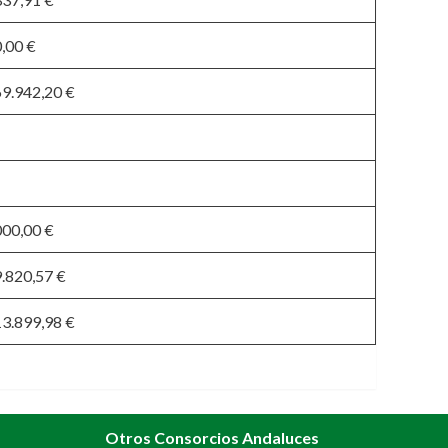
,00 €
69.942,20 €
000,00 €
.820,57 €
13.899,98 €
Otros Consorcios Andaluces