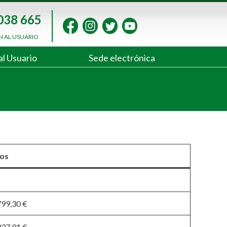
038 665
N AL USUARIO
al Usuario
Sede electrónica
os
799,30 €
337,91 €