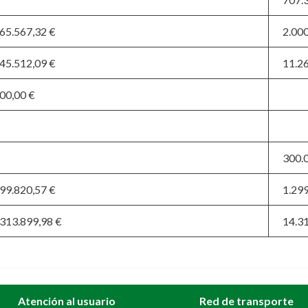
665.567,32 €
2.000
045.512,09 €
11.2
00,00 €
300.
599.820,57 €
1.299
.313.899,98 €
14.3
Atención al usuario
Red de transporte