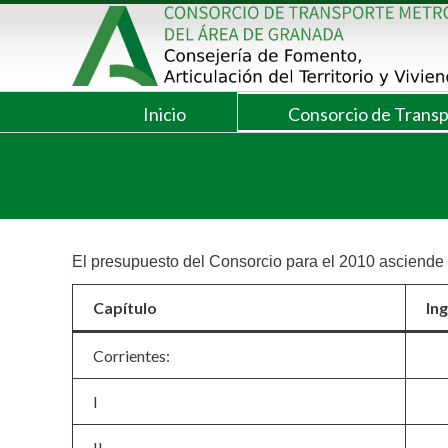
Saltar
al
contenido
Inicio
Consorcio de Trans
El presupuesto del Consorcio para el 2010 asciende a
Capítulo
In
Corrientes:
I
II