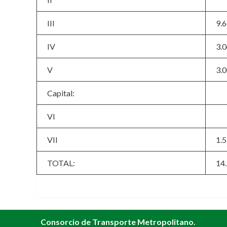
III
9.
IV
3.
V
3.0
Capital:
VI
VII
1.
TOTAL:
14
Consorcio de Transporte Metropolitano.