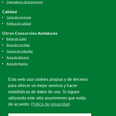
Operadores de transporte
Calidad
Carta de servicios
Política de calidad
Otros Consorcios Andaluces
Bahía de Cádiz
Área de Córdoba
Campo de Gibraltar
Área de Almería
Área de Huelva
Área de Jaén
Área de Málaga
Esta web usa cookies propias y de terceros
Área de Sevilla
para ofrecer un mejor servicio y hacer
estadísticas de datos de uso. Si sigues
utilizando este sitio asumiremos que estás
de acuerdo.
Poítica de privacidad