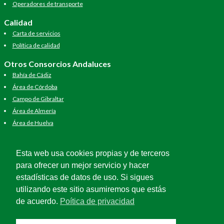
Operadores de transporte
Calidad
Carta de servicios
Política de calidad
Otros Consorcios Andaluces
Bahía de Cádiz
Área de Córdoba
Campo de Gibraltar
Área de Almería
Área de Huelva
Área de Jaén
Área de Málaga
Esta web usa cookies propias y de terceros
Área de Sevilla
para ofrecer un mejor servicio y hacer
estadísticas de datos de uso. Si sigues
utilizando este sitio asumiremos que estás
de acuerdo.
Poítica de privacidad