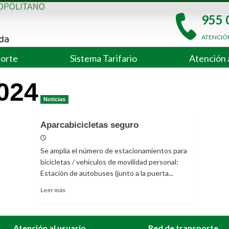
955 
ATENCIÓ
porte
Sistema Tarifario
Atención 
024
Noticias
Aparcabicicletas seguro
20/09/2024
Se amplia el número de estacionamientos para
bicicletas / vehículos de movilidad personal:
Estación de autobuses (junto a la puerta...
Leer
Leer más
más
sobre
Aparcabicicletas
Atención al usuario
Red de transporte
seguro