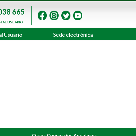
038 665
N AL USUARIO
al Usuario
Sede electrónica
Otros Consorcios Andaluces