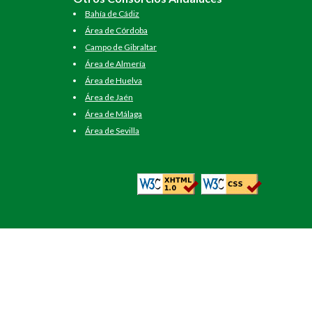
Bahía de Cádiz
Área de Córdoba
Campo de Gibraltar
Área de Almería
Área de Huelva
Área de Jaén
Área de Málaga
Área de Sevilla